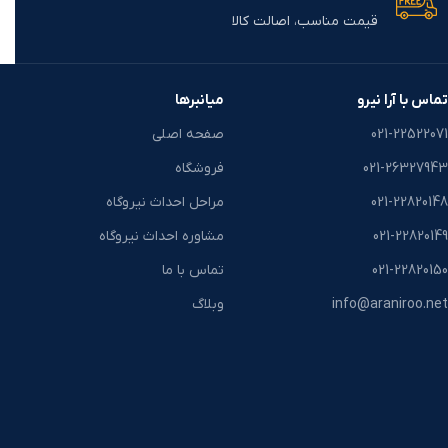
قیمت مناسب، اصالت کالا
تماس با آرا نیرو
میانبرها
021-22522071
صفحه اصلی
021-26327943
فروشگاه
021-22820148
مراحل احداث نیروگاه
021-22820149
مشاوره احداث نیروگاه
021-22820150
تماس با ما
info@araniroo.net
وبلاگ