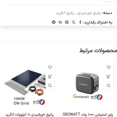
دسته:
پکیج خورشیدی
,
پکیج آنگرید
به اشتراک بگذارید:
محصولات مرتبط
پاور استیشن 1000 وات GROWATT
پکیج خورشیدی 10 کیلووات آنگرید