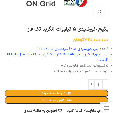
بزرگنمایی تصویر
پکیج خورشیدی ۵ کیلووات آنگرید تک فاز
320,000,000
تومان
8 عدد
پنل خورشیدی 620w بایفشیال TrinaSolar
1عدد
اینورتر خورشیدی KSTAR آنگرید 5 کیلووات تک فاز مدل BluE-G
5000D
5 کیلووات استراکچر گالوانیزه گرم
ادوات نصب همراه با تجهیزات حفاظت
افزودن به سبد خرید
هم اکنون خرید کنید
برای مقایسه اضافه کنید
افزودن به علاقه مندی