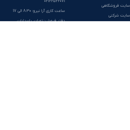
02122522071
سایت فروشگاهی
ساعت کاری آرا نیرو: 8:30 الی 17
سایت شرکتی
دفتر فروش: تهران، پاسداران،
سایت نیروگاهی
میدان هروی، خیابان افشاری،
کوچه رحمانیان غربی، پلاک 6،
سایت اتوماسیون نیروگاهی
واحد 20
سایت سه زبانه
دفتر مرکزی: تهران، ازگل، خیابان
گلچین جنوبی، پلاک۳، طبقه
همکف واحد ۱۲