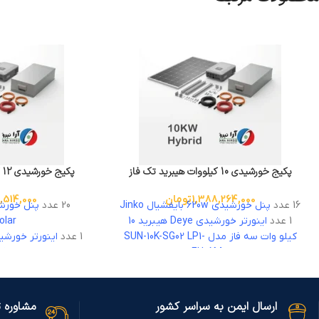
پکیج خورشیدی 10 کیلووات هیبرید تک فاز
پکیج خورشیدی 12 کیلووات هیبرید تک فاز
1,388,264,000
تومان
,514,000
16 عدد
پنل خورشیدی 620w بایفشیال Jinko
20 عدد
1 عدد
اینورتر خورشیدی Deye هیبرید 10
olar
کیلو وات سه فاز مدل SUN-10K-SG02 LP1-
1 عدد
EU-AM3
12 کیلووات تک فاز مدل SPE 12000 ES
1 عدد
باتری لیتیومی Deye لیتیومی 5
1 عدد
کیلووات مدل SE-G5.1
کیلووات مدل 1
10 کیلووات استراکچر گالوانیزه گرم
12 کیلووات استراکچر گالوانیزه گرم
ارسال ایمن به سراسر کشور
مشاوره 
ادوات نصب همراه با تجهیزات حفاظت
ادوات نصب همراه