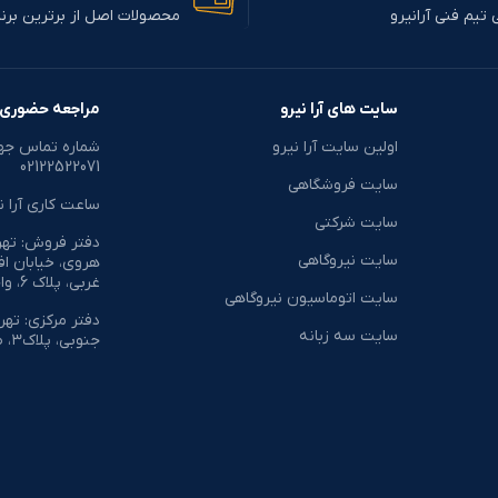
 تیم فنی آرانیرو
محصولات اصل از برترین برن
بکه، بک آپ گرفتن از
ذخیرسازی
سایت های آرا نیرو
مراجعه حضوری
اولین سایت آرا نیرو
شماره تماس جه
02122522071
سایت فروشگاهی
ساعت کاری آرا نیرو: 8:30
سایت شرکتی
دفتر فروش: تهرا
سایت نیروگاهی
هروی، خیابان اف
غربی، پلاک 6، واحد 20
سایت اتوماسیون نیروگاهی
دفتر مرکزی: تهر
سایت سه زبانه
جنوبی، پلاک۳، طبقه همکف واحد ۱۲