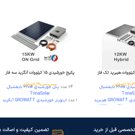
پکیج خورشیدی 15 کیلووات آنگرید سه فاز
1,703
تومان
1,190,000,000
تومان
پنل خورشیدی 620w بایفشیال
24 عدد
پنل خورشیدی 620w بایفشیال
TrinaSolar
TrinaS
اینورتر خورشیدی GROWATT هیبرید
1 عدد
اینورتر خورشیدی GROWATT آنگرید
15 کیلووات سه فاز
باتری لیتیومی Deye لیتیومی 5
10 کیلووات استراکچر گالوانیزه گرم
SE-G5.
ادوات نصب همراه با تجهیزات حفاظت
تخصصی قبل از خرید
تضمین کیفیت و اصالت بر
 با تجهیزات حفاظت