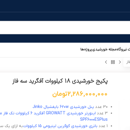
نیروگاه
مجله خورشیدی
پروژه‌ها
پکیج خورشیدی 18 کیلووات آفگرید سه فاز
2,286,000,000
تومان
30 عدد
پنل خورشیدی 620w بایفشیال Jinko
3 عدد
اینورتر خورشیدی GROWATT آفگرید 6 کیلووات تک 
SPF6000ESPlus
1 عدد
باتری خورشیدی گوگرین لیتیومی 15 کیلووات
به ازای یک سا