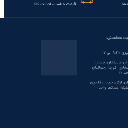
دها
قیمت مناسب، اصالت کالا
قابلیت فروش به شبکه، بک آپ گرفتن از
ادوات نصب هم
شبکه و ذخیرسازی
قابلیت فروش ب
شبکه
ت هماهنگی:
 الی 17
ن، پاسداران، میدان
شاری، کوچه رحمانیان
ان، ازگل، خیابان گلچین