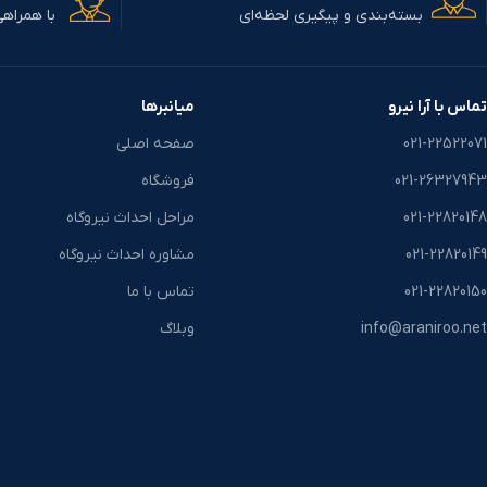
بسته‌بندی و پیگیری لحظه‌ای
با همراهی
قابلیت فروش به شبکه، بک آپ گرفتن از
قابلیت فروش به ش
شبکه و ذخیرسازی
شبکه و 
تماس با آرا نیرو
میانبرها
021-22522071
صفحه اصلی
021-26327943
فروشگاه
021-22820148
مراحل احداث نیروگاه
021-22820149
مشاوره احداث نیروگاه
021-22820150
تماس با ما
info@araniroo.net
وبلاگ