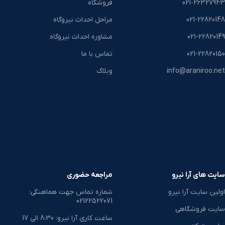
021-26327943
فروشگاه
021-22820148
مراحل احداث نیروگاه
021-22820149
مشاوره احداث نیروگاه
021-22820150
تماس با ما
info@araniroo.net
وبلاگ
سایت های آرا نیرو
مراجعه حضوری
اولین سایت آرا نیرو
شماره تماس جهت هماهنگی:
02122522071
سایت فروشگاهی
ساعت کاری آرا نیرو: 8:30 الی 17