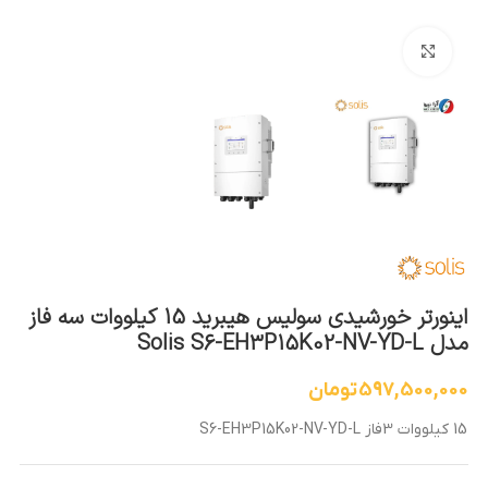
بزرگنمایی تصویر
اینورتر خورشیدی سولیس هیبرید 15 کیلووات سه فاز
مدل Solis S6-EH3P15K02-NV-YD-L
597,500,000
تومان
15 کیلووات 3فاز S6-EH3P15K02-NV-YD-L