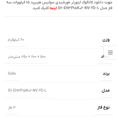
جهت دانلود کاتالوگ اینورتر خورشیدی سولیس هیبرید 15 کیلووات سه
فاز مدل S6-EH3P15K02-NV-YD-L
اینجا
کلیک کنید.
وزن
60 کیلوگرم
ابعاد
500 × 800 × 250 میلی‌متر
برند
Solis
مدل
S6-EH3P15K02-NV-YD-L
نوع فاز
3 فاز