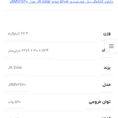
دانلود کاتالوگ پنل خورشیدی 560w مونو JA solar مدل JAM72S30
وزن
27.3 کیلوگرم
ابعاد
1134 × 30 × 2278 میلی‌متر
برند
JA Solar
مدل
JAM72S30
توان خروجی
560 وات