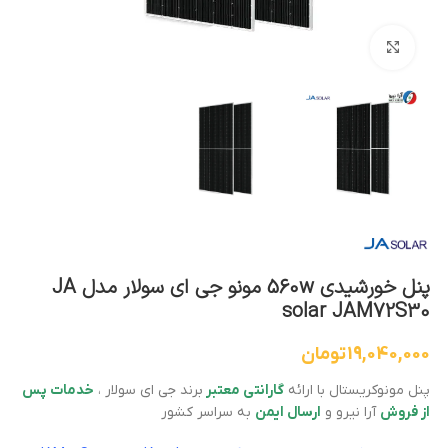
بزرگنمایی تصویر
پنل خورشیدی 560w مونو جی ای سولار مدل JA
solar JAM72S30
19,040,000
تومان
پنل مونوکریستال با ارائه
گارانتی معتبر
برند جی ای سولار ،
خدمات پس
از فروش
آرا نیرو و
ارسال ایمن
به سراسر کشور