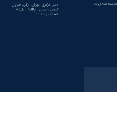
سایت سه زبانه
دفتر مرکزی: تهران، ازگل، خیابان
گلچین جنوبی، پلاک۳، طبقه
همکف واحد ۱۲