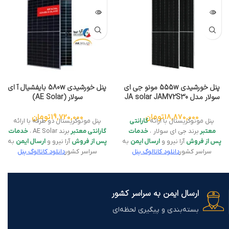
پنل خورشیدی 580w بایفشیال آ ای
پنل خورشیدی 555w مونو جی ای
سولار (AE Solar)
سولار مدل JA solar JAM72S30
19,720,000
تومان
18,870,000
تومان
پنل مونوکریستال دو طرفه با ارائه
پنل مونوکریستال با ارائه
گارانتی
گارانتی معتبر
برند AE Solar ،
خدمات
معتبر
برند جی ای سولار ،
خدمات
پس از فروش
آرا نیرو و
ارسال ایمن
به
پس از فروش
آرا نیرو و
ارسال ایمن
به
سراسر کشور
دانلود کاتالوگ پنل
سراسر کشور
دانلود کاتالوگ پنل
خورشیدی 580w بایفشیال AE Solar
خورشیدی 555w مونو JA solar
ارسال ایمن به سراسر کشور
بسته‌بندی و پیگیری لحظه‌ای