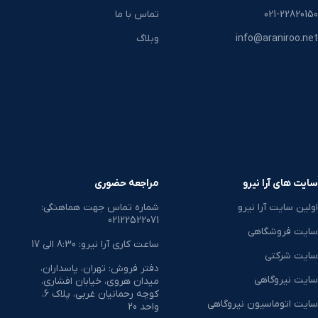
021-22820150
تماس با ما
info@araniroo.net
وبلاگ
سایت های آرا نیرو
مراجعه حضوری
اولین سایت آرا نیرو
شماره تماس جهت هماهنگی:
02122522071
سایت فروشگاهی
ساعت کاری آرا نیرو: 8:30 الی 17
سایت شرکتی
دفتر فروش: تهران، پاسداران،
سایت نیروگاهی
میدان هروی، خیابان افشاری،
کوچه رحمانیان غربی، پلاک 6،
سایت اتوماسیون نیروگاهی
واحد 20