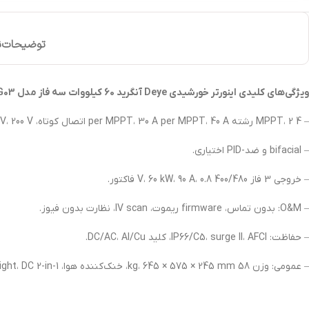
توضیحات
ن
ویژگی‌های کلیدی اینورتر خورشیدی Deye آنگرید 60 کیلووات سه فاز مدل SUN-60K-G03:
– 4 MPPT، 2 رشته per MPPT، 30 A per MPPT، 40 A اتصال کوتاه، MPP 200-1000 V، 200 V راه‌اندازی.
– bifacial و ضد-PID اختیاری.
– خروجی 3 فاز 400/480 V، 60 kW، 90 A، 0.8 فاکتور.
– O&M: بدون تماس، firmware ریموت، IV scan، نظارت بدون فیوز.
– حفاظت: IP66/C5، surge II، AFCI، کلید DC/AC، Al/Cu.
– عمومی: وزن 58 kg، 645 × 575 × 245 mm، خنک‌کننده هوا، RS485/WLAN، Q at night، DC 2-in-1.