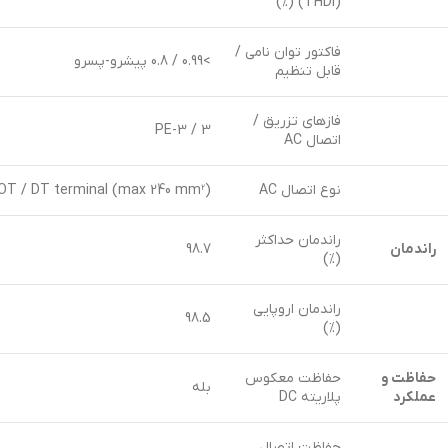
(THDi) (%)
فاکتور توان نامی /
>0.99 / 0.8 پیشرو-پسرو
قابل تنظیم
فازهای تزریق /
3 / 3-PE
اتصال AC
نوع اتصال AC
OT / DT terminal (max 240 mm²)
راندمان حداکثر
راندمان
98.7
(%)
راندمان اروپایی
98.5
(%)
حفاظت و
حفاظت معکوس
بله
عملکرد
پلاریته DC
حفاظت اتصال