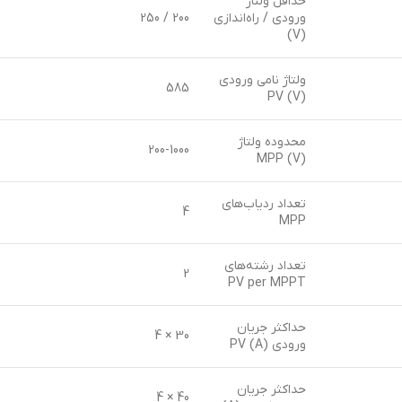
حداقل ولتاژ
ورودی / راه‌اندازی
200 / 250
(V)
ولتاژ نامی ورودی
585
PV (V)
محدوده ولتاژ
200-1000
MPP (V)
تعداد ردیاب‌های
4
MPP
تعداد رشته‌های
2
PV per MPPT
حداکثر جریان
30 × 4
ورودی PV (A)
حداکثر جریان
40 × 4