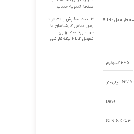
2- وارد کردن
اطلاعات
در
صفحه تسویه حساب
3-
ثبت سفارش
و انتظار تا
جهت دانلود کاتالوگ اینورتر خورشیدی Deye آنگرید 60 کیلووات سه فاز مدل SUN-
زمان تماس کارشناسان ما
جهت
پرداخت نهایی +
تحویل کالا + برگه گارانتی
44.5 کیلوگرم
Deye
SUN-60K-G03