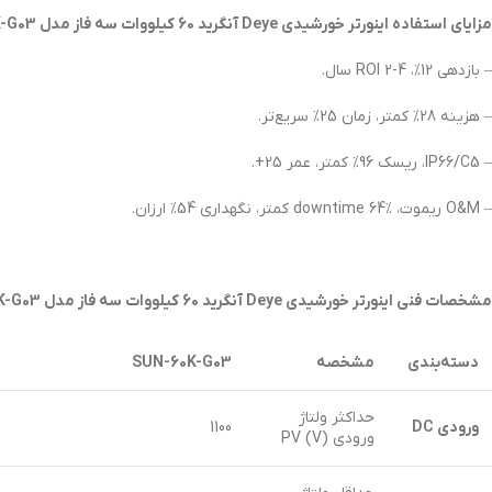
مزایای استفاده اینورتر خورشیدی Deye آنگرید 60 کیلووات سه فاز مدل SUN-60K-G03:
– بازدهی 12%، ROI 2-4 سال.
– هزینه 28% کمتر، زمان 25% سریع‌تر.
– IP66/C5، ریسک 96% کمتر، عمر 25+.
– O&M ریموت، downtime 64% کمتر، نگهداری 54% ارزان.
مشخصات فنی اینورتر خورشیدی Deye آنگرید 60 کیلووات سه فاز مدل SUN-60K-G03:
دسته‌بندی
مشخصه
SUN-60K-G03
حداکثر ولتاژ
ورودی
DC
1100
ورودی PV (V)