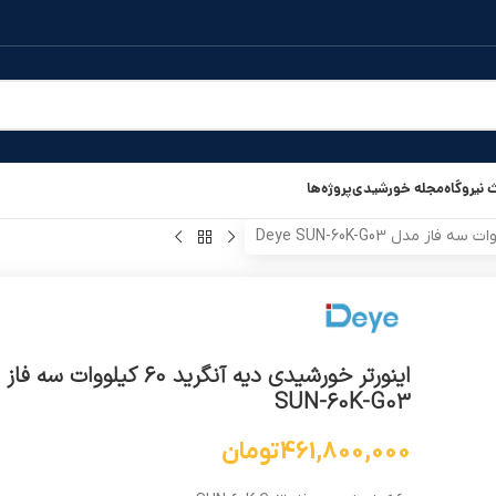
نیروگاه
مجله خورشیدی
پروژه‌ها
SUN-60K-G03
461,800,000
تومان