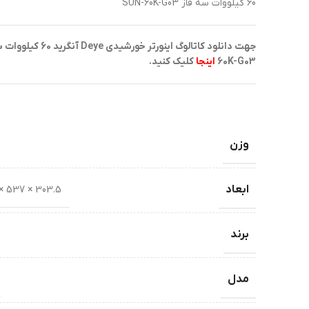
60 کیلووات سه فاز SUN-60K-G03
60K-G03
اینجا
کلیک کنید.
وزن
ابعاد
303.5 × 537 × 647.5 میلی‌متر
برند
مدل