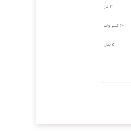
3 فاز
60 کیلو وات
5 سال