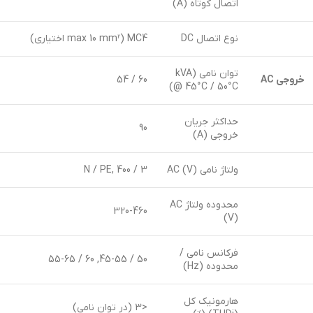
اتصال کوتاه (A)
نوع اتصال DC
MC4 (max 10 mm² اختیاری)
توان نامی (kVA
خروجی
AC
60 / 54
@ 45°C / 50°C)
حداکثر جریان
90
خروجی (A)
ولتاژ نامی AC (V)
3 / N / PE, 400
محدوده ولتاژ AC
320-460
(V)
فرکانس نامی /
50 / 45-55, 60 / 55-65
محدوده (Hz)
هارمونیک کل
<3 (در توان نامی)